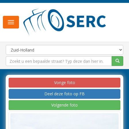
Toggle
navigation
Vorige foto
Deel deze foto op FB
Volgende foto