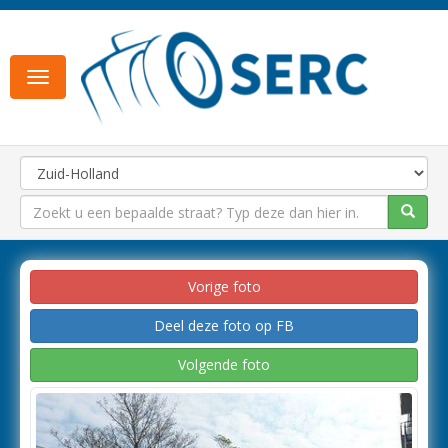
Toggle
navigation
Vorige foto
Deel deze foto op FB
Volgende foto