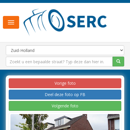
Toggle
navigation
Vorige foto
Deel deze foto op FB
Volgende foto