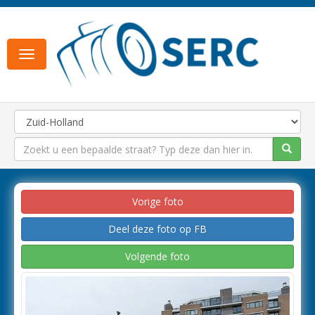
Toggle
navigation
Vorige foto
Deel deze foto op FB
Volgende foto