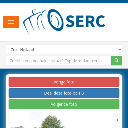
Toggle
navigation
Vorige foto
Deel deze foto op FB
Volgende foto