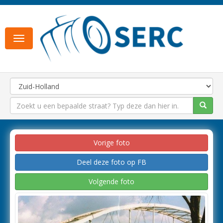
Toggle
navigation
Vorige foto
Deel deze foto op FB
Volgende foto