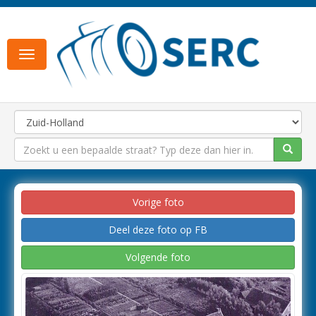
Toggle
navigation
Vorige foto
Deel deze foto op FB
Volgende foto