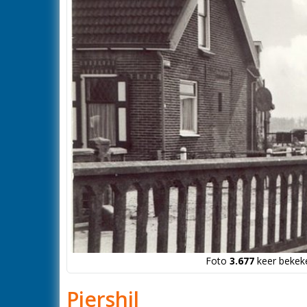
Foto
3.677
keer bekeke
Piershil