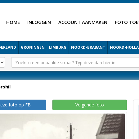
HOME
INLOGGEN
ACCOUNT AANMAKEN
FOTO TOE
DERLAND
GRONINGEN
LIMBURG
NOORD-BRABANT
NOORD-HOLL
ershil
deze foto op FB
Volgende foto