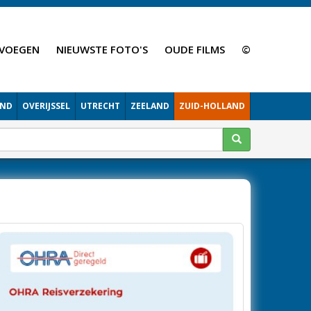
VOEGEN
NIEUWSTE FOTO'S
OUDE FILMS
©
AND
OVERIJSSEL
UTRECHT
ZEELAND
ZUID-HOLLAND