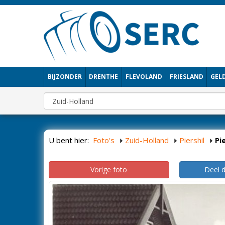
BIJZONDER
DRENTHE
FLEVOLAND
FRIESLAND
GEL
U bent hier:
Foto's
Zuid-Holland
Piershil
Pi
Vorige foto
Deel 