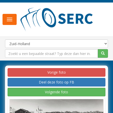
Toggle
navigation
Vorige foto
Deel deze foto op FB
Volgende foto