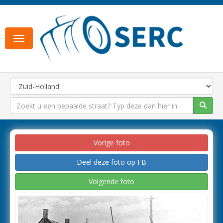
Toggle
navigation
Vorige foto
Deel deze foto op FB
Volgende foto