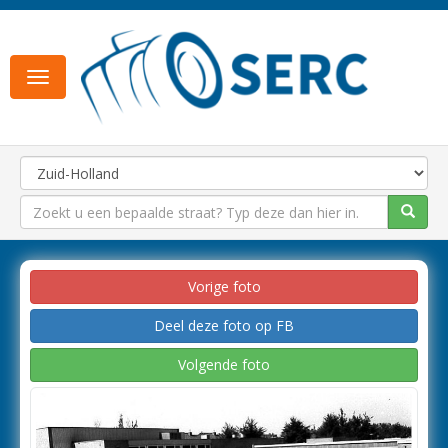
Toggle
navigation
Vorige foto
Deel deze foto op FB
Volgende foto