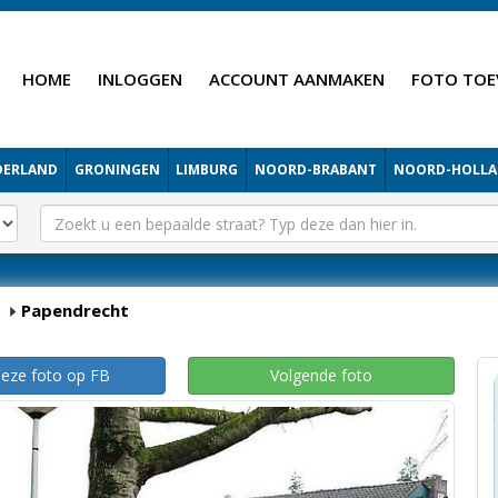
HOME
INLOGGEN
ACCOUNT AANMAKEN
FOTO TOE
DERLAND
GRONINGEN
LIMBURG
NOORD-BRABANT
NOORD-HOLL
Papendrecht
deze foto op FB
Volgende foto