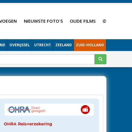
VOEGEN
NIEUWSTE FOTO'S
OUDE FILMS
©
AND
OVERIJSSEL
UTRECHT
ZEELAND
ZUID-HOLLAND