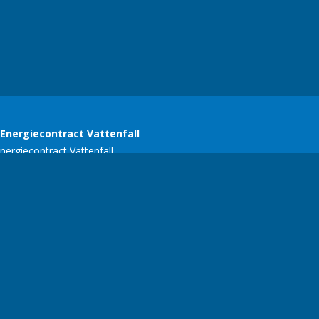
SERC
E-mail:
ariekers@gmail.com
| Telefoonnummer:
+356 77134618