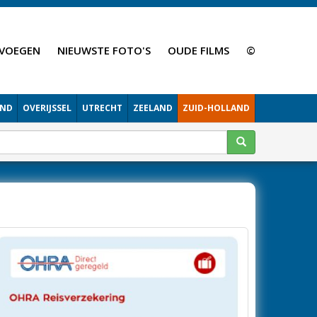
VOEGEN
NIEUWSTE FOTO'S
OUDE FILMS
©
AND
OVERIJSSEL
UTRECHT
ZEELAND
ZUID-HOLLAND