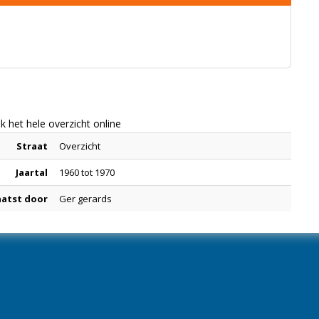
 het hele overzicht online
Straat
Overzicht
Jaartal
1960 tot 1970
aatst door
Ger gerards