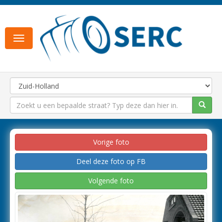
Toggle
navigation
Vorige foto
Deel deze foto op FB
Volgende foto