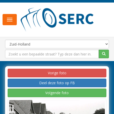
Toggle
navigation
Vorige foto
Deel deze foto op FB
Volgende foto