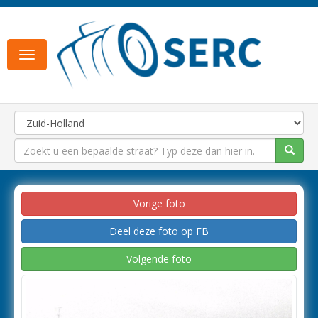
Toggle
navigation
Vorige foto
Deel deze foto op FB
Volgende foto