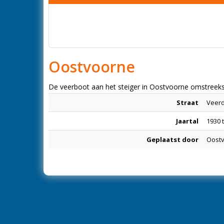
Oostvoorne
De veerboot aan het steiger in Oostvoorne omstreek
Straat
Veerd
Jaartal
1930 
Geplaatst door
Oostv