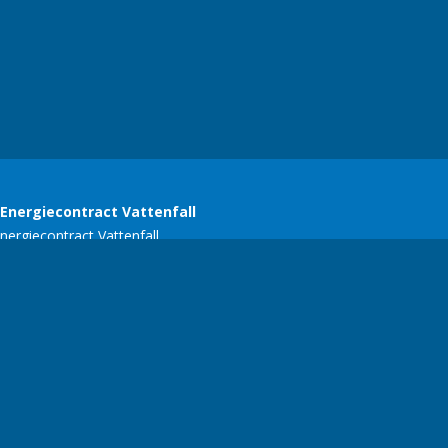
SERC
E-mail:
ariekers@gmail.com
| Telefoonnummer:
+356 77134618