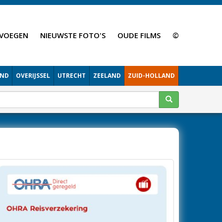
VOEGEN
NIEUWSTE FOTO'S
OUDE FILMS
©
AND
OVERIJSSEL
UTRECHT
ZEELAND
ZUID-HOLLAND