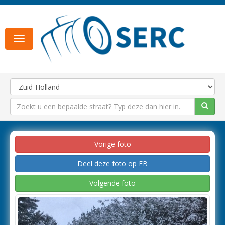
Toggle
navigation
Vorige foto
Deel deze foto op FB
Volgende foto