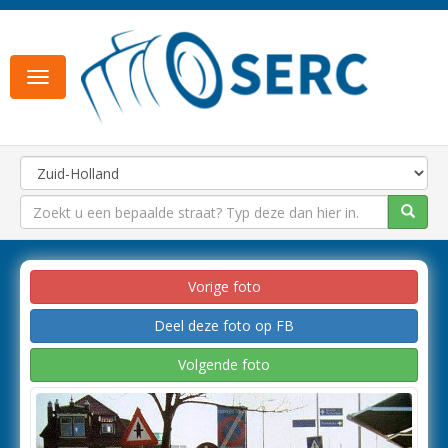
Toggle
navigation
Vorige foto
Deel deze foto op FB
Volgende foto