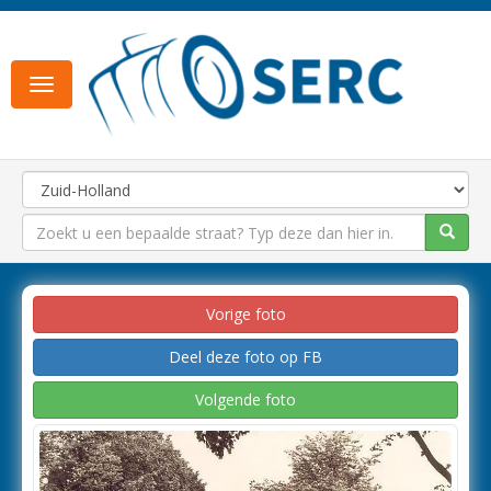
Toggle
navigation
Vorige foto
Deel deze foto op FB
Volgende foto