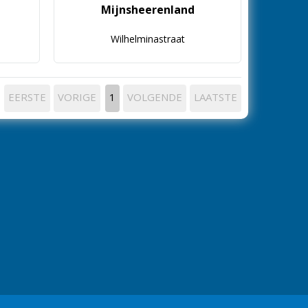
Mijnsheerenland
Wilhelminastraat
EERSTE
VORIGE
1
VOLGENDE
LAATSTE