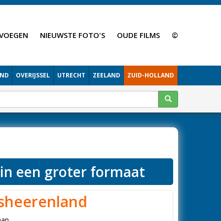
VOEGEN
NIEUWSTE FOTO'S
OUDE FILMS
©
AND
OVERIJSSEL
UTRECHT
ZEELAND
ZUID-HOLLAND
 in een groter formaat
sheerenland
aan