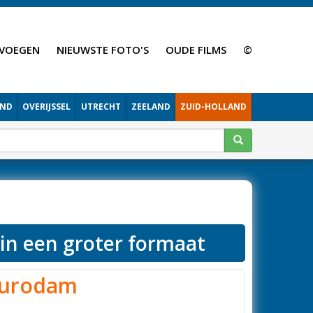
VOEGEN
NIEUWSTE FOTO'S
OUDE FILMS
©
AND
OVERIJSSEL
UTRECHT
ZEELAND
ZUID-HOLLAND
 in een groter formaat
urodam