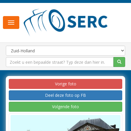
Toggle
navigation
Vorige foto
Deel deze foto op FB
Volgende foto