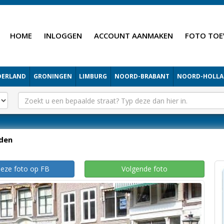
HOME
INLOGGEN
ACCOUNT AANMAKEN
FOTO TOE
DERLAND
GRONINGEN
LIMBURG
NOORD-BRABANT
NOORD-HOLL
iden
deze foto op FB
Volgende foto