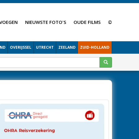
VOEGEN
NIEUWSTE FOTO'S
OUDE FILMS
©
AND
OVERIJSSEL
UTRECHT
ZEELAND
ZUID-HOLLAND