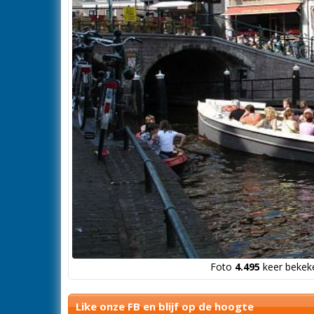
Foto
4.495
keer bekeke
Like onze FB en blijf op de hoogte