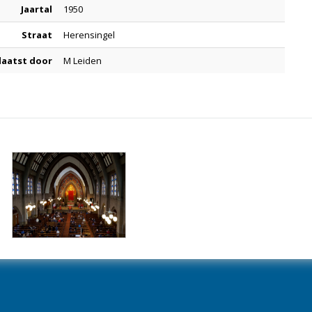
Jaartal
1950
Straat
Herensingel
laatst door
M Leiden