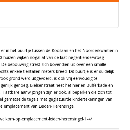
t er in het buurtje tussen de Kooilaan en het Noorderkwartier in
’70-huizen wijken nogal af van de laat-negentiende/vroeg
 De bebouwing strekt zich bovendien uit over een smalle
ts enkele tientallen meters breed. Dit buurtje is er duidelijk
rook grond werd uitgevoerd, is ook vrij eenvoudig te
genlijk genoeg. Bielsenstraat heet het hier en Bufferkade en
. Tastbare aanwijzingen zijn er ook, al beperken die zich tot
evel gemetselde tegels met geglazuurde kindertekeningen van
ge emplacement van Leiden-Herensingel.
welkom-op-emplacement-leiden-herensingel-1-4/