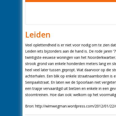
Leiden
Veel oplettendheid is er niet voor nodig om te zien da
Leiden iets bijzonders aan de hand is. De rode jaren 
twintigste-eeuwse woningen van het Noorderkwartier.
strook grond van enkele honderden meters lang en slech
heel veel later tussen gepropt. Wat daarvoor op die st
achterhalen. Een blik op enkele straatnaamborden is ei
Seinpaalstraat. En laten we de Spoorlaan niet vergeten
een trapje vervaardigd uit bielzen en enkele in een g
stoomtreinen. Hoe dan ook: welkom op het voormali
Bron: http://wimwegman.wordpress.com/2012/01/22/