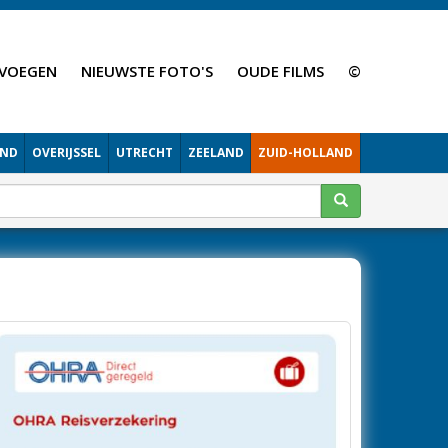
VOEGEN
NIEUWSTE FOTO'S
OUDE FILMS
©
AND
OVERIJSSEL
UTRECHT
ZEELAND
ZUID-HOLLAND