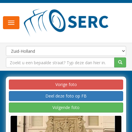
Toggle
navigation
Vorige foto
Deel deze foto op FB
Volgende foto