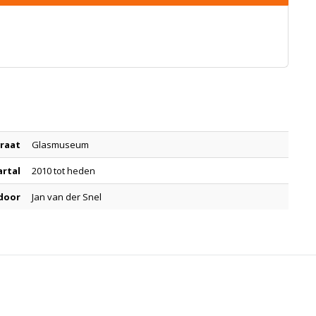
raat
Glasmuseum
artal
2010 tot heden
door
Jan van der Snel