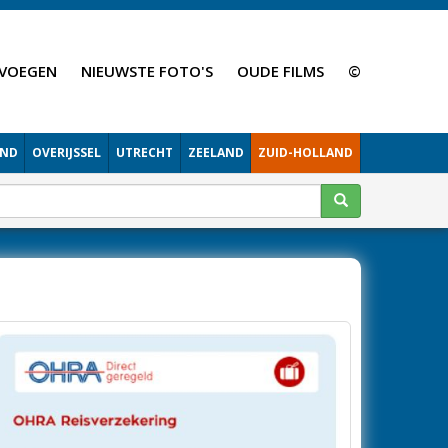
VOEGEN
NIEUWSTE FOTO'S
OUDE FILMS
©
AND
OVERIJSSEL
UTRECHT
ZEELAND
ZUID-HOLLAND