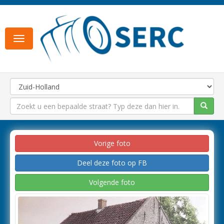
Toggle
navigation
Vorige foto
Deel deze foto op FB
Volgende foto