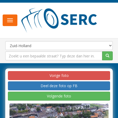
Toggle
navigation
Vorige foto
Deel deze foto op FB
Volgende foto