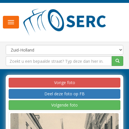
Toggle
navigation
Vorige foto
Deel deze foto op FB
Volgende foto