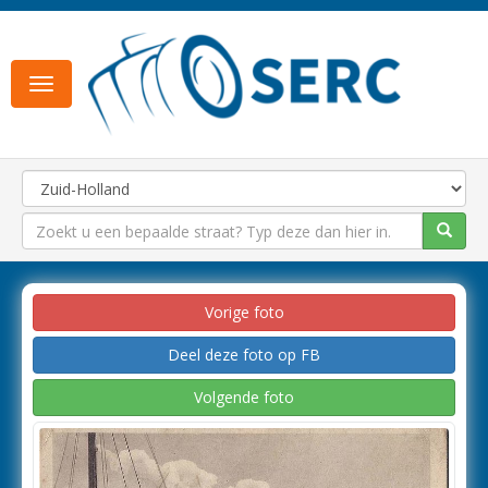
Toggle
navigation
Vorige foto
Deel deze foto op FB
Volgende foto