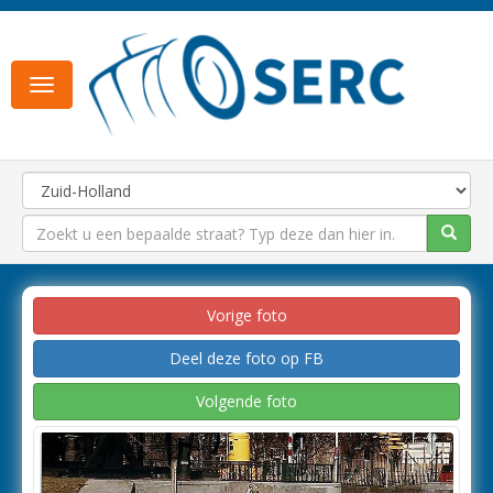
Toggle
navigation
Vorige foto
Deel deze foto op FB
Volgende foto