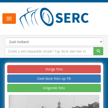
Toggle
navigation
Vorige foto
Deel deze foto op FB
Volgende foto