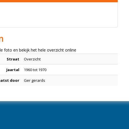
m
oto en bekijk het hele overzicht online
Straat
Overzicht
Jaartal
1960 tot 1970
aatst door
Ger gerards