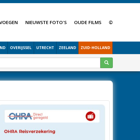
VOEGEN
NIEUWSTE FOTO'S
OUDE FILMS
©
AND
OVERIJSSEL
UTRECHT
ZEELAND
ZUID-HOLLAND