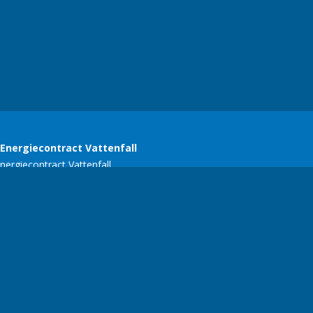
SERC
E-mail:
ariekers@gmail.com
| Telefoonnummer:
+356 77134618