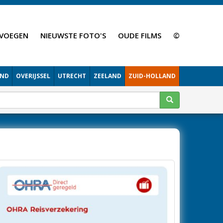
VOEGEN
NIEUWSTE FOTO'S
OUDE FILMS
©
AND
OVERIJSSEL
UTRECHT
ZEELAND
ZUID-HOLLAND