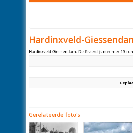
Hardinxveld-Giessenda
Hardinxveld Giessendam: De Rivierdijk nummer 15 ro
Geplaa
Gerelateerde foto's