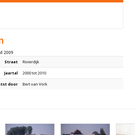
m
nd 2009
Straat
Rivierdijk
Jaartal
2000 tot 2010
tst door
Bert van Vork