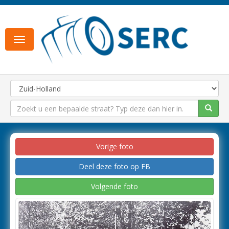
Toggle
navigation
Vorige foto
Deel deze foto op FB
Volgende foto