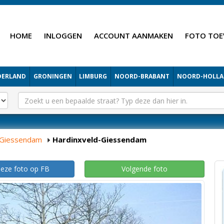
HOME
INLOGGEN
ACCOUNT AANMAKEN
FOTO TOE
DERLAND
GRONINGEN
LIMBURG
NOORD-BRABANT
NOORD-HOLL
-Giessendam
Hardinxveld-Giessendam
deze foto op FB
Volgende foto