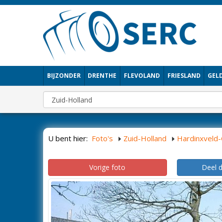
BIJZONDER
DRENTHE
FLEVOLAND
FRIESLAND
GEL
U bent hier:
Foto's
Zuid-Holland
Hardinxveld
Vorige foto
Deel 