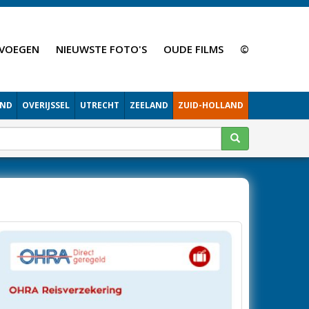
VOEGEN
NIEUWSTE FOTO'S
OUDE FILMS
©
AND
OVERIJSSEL
UTRECHT
ZEELAND
ZUID-HOLLAND