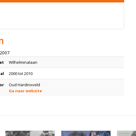
m
 2007
at
Wilhelminalaan
tal
2000 tot 2010
or
Oud Hardinxveld
Ga naar website