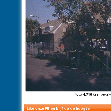
Foto
4.716
keer bekeke
Like onze FB en blijf op de hoogte