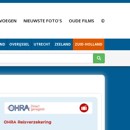
VOEGEN
NIEUWSTE FOTO'S
OUDE FILMS
©
AND
OVERIJSSEL
UTRECHT
ZEELAND
ZUID-HOLLAND