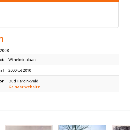
m
 2008
at
Wilhelminalaan
tal
2000 tot 2010
or
Oud Hardinxveld
Ga naar website