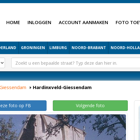
HOME
INLOGGEN
ACCOUNT AANMAKEN
FOTO TOE
DERLAND
GRONINGEN
LIMBURG
NOORD-BRABANT
NOORD-HOLL
-Giessendam
Hardinxveld-Giessendam
deze foto op FB
Volgende foto