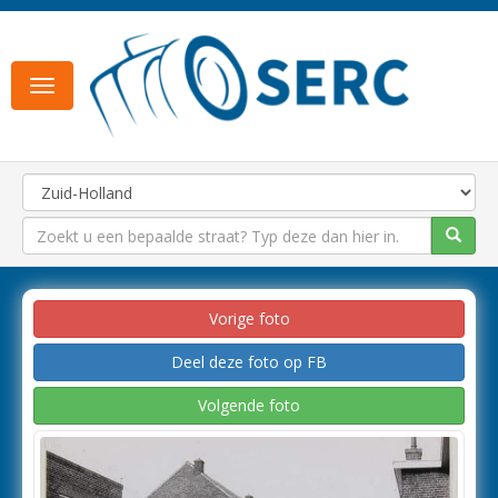
Toggle
navigation
Vorige foto
Deel deze foto op FB
Volgende foto