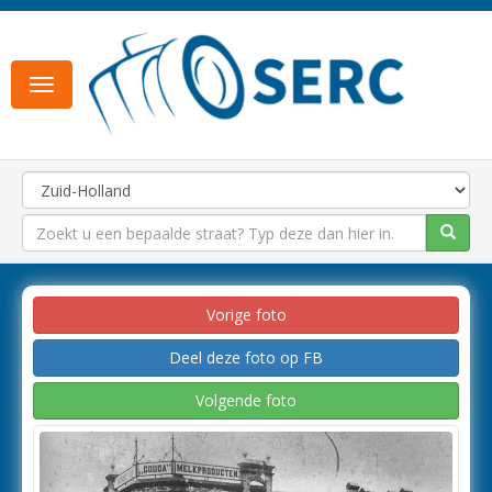
Toggle
navigation
Vorige foto
Deel deze foto op FB
Volgende foto