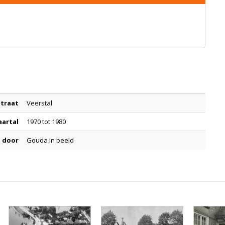
Straat
Veerstal
aartal
1970 tot 1980
 door
Gouda in beeld