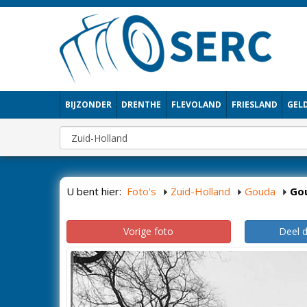
BIJZONDER
DRENTHE
FLEVOLAND
FRIESLAND
GEL
U bent hier:
Foto's
Zuid-Holland
Gouda
Go
Vorige foto
Deel 