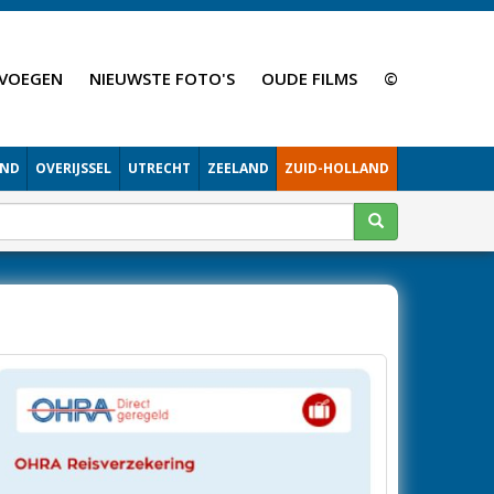
VOEGEN
NIEUWSTE FOTO'S
OUDE FILMS
©
AND
OVERIJSSEL
UTRECHT
ZEELAND
ZUID-HOLLAND