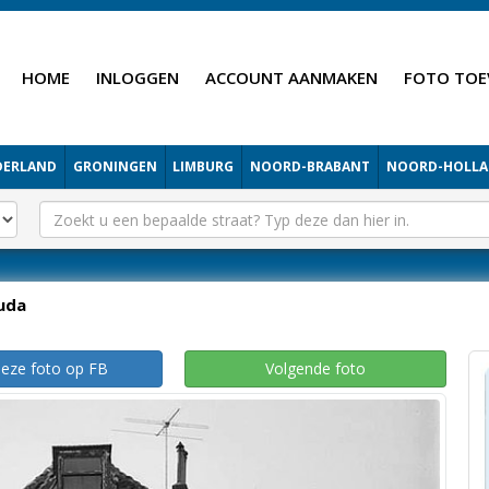
HOME
INLOGGEN
ACCOUNT AANMAKEN
FOTO TOE
DERLAND
GRONINGEN
LIMBURG
NOORD-BRABANT
NOORD-HOLL
uda
deze foto op FB
Volgende foto