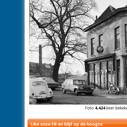
Foto
4.424
keer bekeke
Like onze FB en blijf op de hoogte