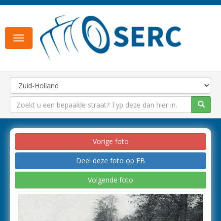
Toggle
navigation
Vorige foto
Deel deze foto op FB
Volgende foto