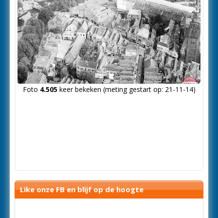
Foto
4.505
keer bekeken (meting gestart op: 21-11-14)
Like onze FB en blijf op de hoogte