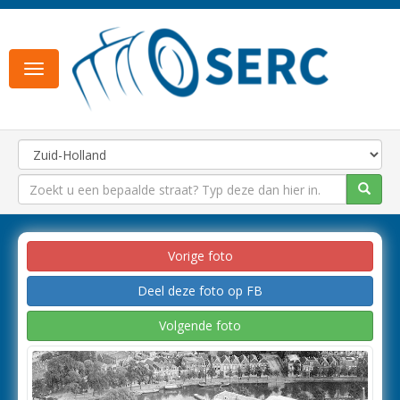
Toggle
navigation
Vorige foto
Deel deze foto op FB
Volgende foto