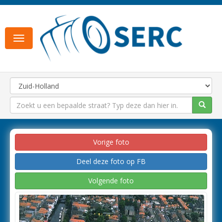
Toggle
navigation
Vorige foto
Deel deze foto op FB
Volgende foto