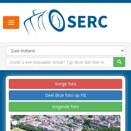
Toggle
navigation
Vorige foto
Deel deze foto op FB
Volgende foto