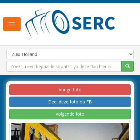
Toggle
navigation
Vorige foto
Deel deze foto op FB
Volgende foto