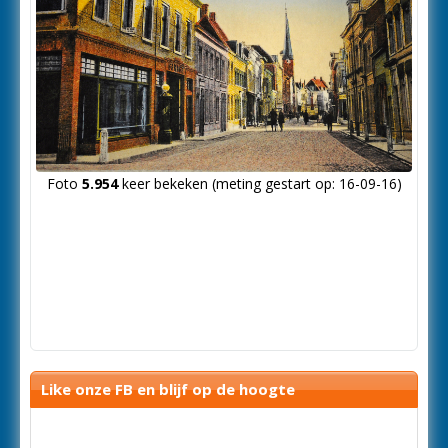
Foto
5.954
keer bekeken (meting gestart op: 16-09-16)
Like onze FB en blijf op de hoogte