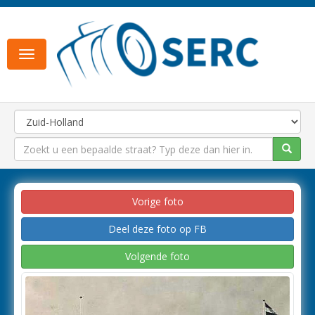
Toggle
navigation
Vorige foto
Deel deze foto op FB
Volgende foto