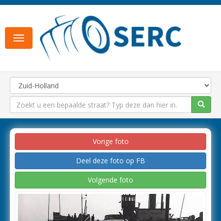
Toggle
navigation
Vorige foto
Deel deze foto op FB
Volgende foto