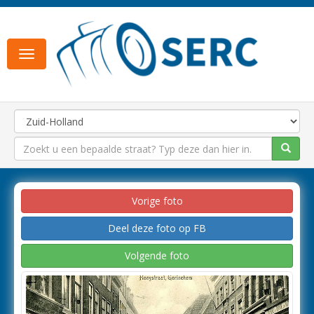
Toggle
navigation
Vorige foto
Deel deze foto op FB
Volgende foto