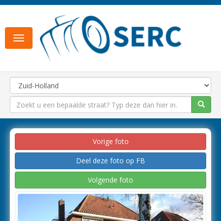
Toggle
navigation
Vorige foto
Deel deze foto op FB
Volgende foto